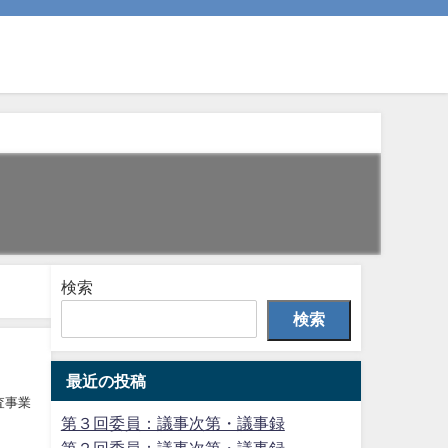
検索
検索
最近の投稿
査事業
第３回委員：議事次第・議事録
第２回委員：議事次第・議事録