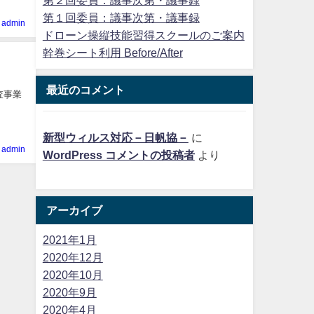
第１回委員：議事次第・議事録
admin
ドローン操縦技能習得スクールのご案内
幹巻シート利用 Before/After
最近のコメント
査事業
新型ウィルス対応－日帆協－
に
admin
WordPress コメントの投稿者
より
アーカイブ
2021年1月
2020年12月
2020年10月
2020年9月
2020年4月