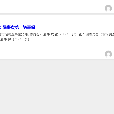
日
：議事次第・議事録
市場調査事業第1回委員会）議 事 次 第（１ページ） 第１回委員会（市場調
 事 録（５ページ）...
日