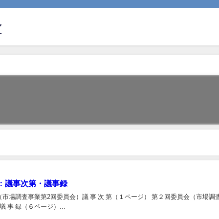
合
：議事次第・議事録
市場調査事業第2回委員会）議 事 次 第（１ページ） 第２回委員会（市場調
 事 録（６ページ）...